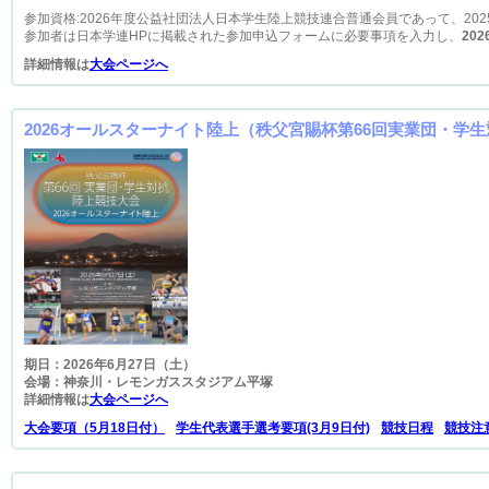
参加資格:2026年度公益社団法人日本学生陸上競技連合普通会員であって、202
参加者は日本学連HPに掲載された参加申込フォームに必要事項を入力し、
20
詳細情報は
大会ページへ
2026オールスターナイト陸上（秩父宮賜杯第66回実業団・学
期日：2026年6月27日（土）
会場：神奈川・レモンガススタジアム平塚
詳細情報は
大会ページへ
大会要項（5月18日付）
学生代表選手選考要項(3月9日付)
競技日程
競技注