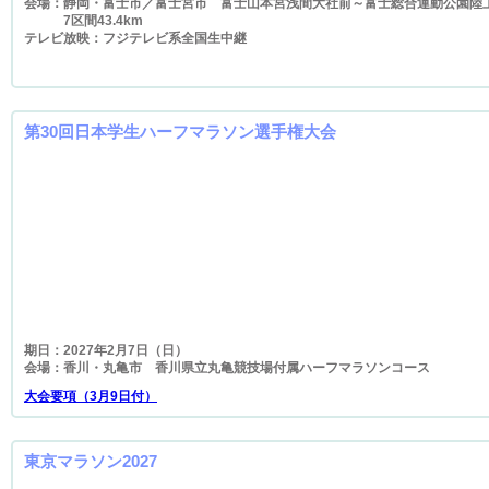
会場：静岡・富士市／富士宮市 富士山本宮浅間大社前～富士総合運動公園陸
7区間43.4km
テレビ放映：フジテレビ系全国生中継
第30回日本学生ハーフマラソン選手権大会
期日：2027年2月7日（日）
会場：香川・丸亀市 香川県立丸亀競技場付属ハーフマラソンコース
大会要項（3月9日付）
東京マラソン2027