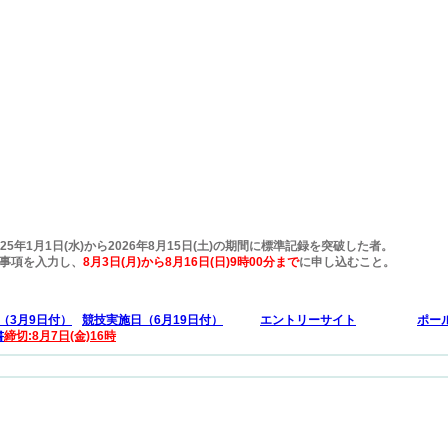
年1月1日(水)から2026年8月15日(土)の期間に標準記録を突破した者。
要事項を入力し、
8月3日(月)から8月16日(日)9時00分まで
に申し込むこと。
（3月9日付）
競技実施日（6月19日付）
エントリーサイト
ポー
書
締切:8月7日(金)16時