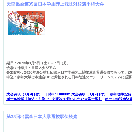
天皇賜盃第95回日本学生陸上競技対校選手権大会
期日：2026年9月5日（土）～7日（月）
会場：神奈川・日産スタジアム
参加資格：2026年度公益社団法人日本学生陸上競技連合普通会員であって、2025
申込：参加大学は本連合HPに掲載される日本陸連のエントリーシステムに必
大会要項（3月9日付）
日本IC 10000m 大会要項（3月9日付）
参加標準記録
ポール輸送【持込・引取でご対応をお願いしたい大学一覧】
ポール輸送申込
第38回出雲全日本大学選抜駅伝競走