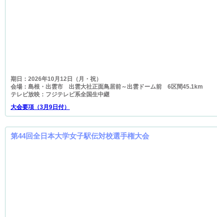
期日：2026年10月12日（月・祝）
会場：島根・出雲市 出雲大社正面鳥居前～出雲ドーム前 6区間45.1km
テレビ放映：フジテレビ系全国生中継
大会要項（3月9日付）
第44回全日本大学女子駅伝対校選手権大会