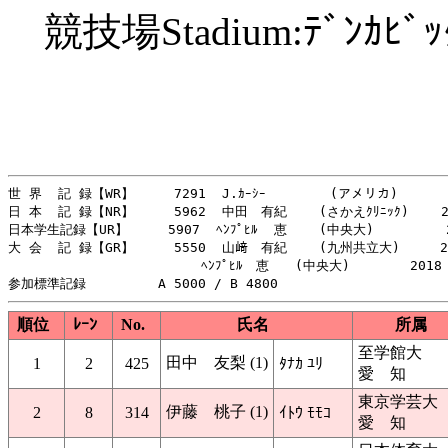
競技場Stadium:ﾃﾞﾝｶﾋﾞｯｸﾞｽ
世 界  記 録【WR】     7291  J.ｶｰｼｰ        (アメリカ)       
日 本  記 録【NR】     5962  中田　有紀    (さかえｸﾘﾆｯｸ)    20
日本学生記録【UR】     5907  ﾍﾝﾌﾟﾋﾙ  恵    (中央大)         2
大 会  記 録【GR】     5550  山﨑　有紀    (九州共立大)     20
　　　　　　　　　　　 　　  ﾍﾝﾌﾟﾋﾙ　恵　　(中央大)　　　　 2018

順位
ﾚｰﾝ
No.
氏名
所属
至学館大
田中 友梨 (1)
1
2
425
ﾀﾅｶ ﾕﾘ
愛 知
東京学芸大
伊藤 桃子 (1)
2
8
314
ｲﾄｳ ﾓﾓｺ
愛 知