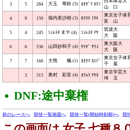
日本体育大
大玉 華鈴 (3)
3
5
284
ｵｵﾀﾞﾏ ｶﾘﾝ
山 口
東京女子体
堀内美沙樹 (3)
4
9
159
ﾎﾘｳﾁ ﾐｻｷ
富 山
筑波大
5
4
245
ｼｭﾚｽﾀ まや (4)
ｼｭﾚｽﾀ ﾏﾔ
大 阪
東大阪大
山田紗和子 (4)
6
6
536
ﾔﾏﾀﾞ ｻﾜｺ
大 阪
東京女子体
大熊 楓 (1)
7
7
160
ｵｵｸﾏ ｶｴﾃﾞ
千 葉
東京学芸大
奥村 彩音 (4)
3
313
ｵｸﾑﾗ ｱﾔﾈ
埼 玉
DNF:途中棄権
前のレースへ
競技一覧画面へ
競技一覧(開始時刻順)へ
競
この画面は 女子 七種８０