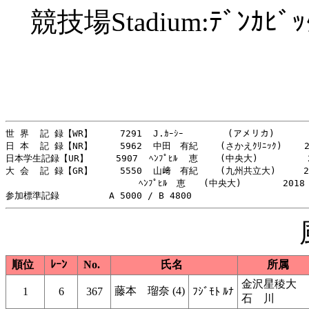
競技場Stadium:ﾃﾞﾝｶﾋﾞｯｸﾞｽ
世 界  記 録【WR】     7291  J.ｶｰｼｰ        (アメリカ)       
日 本  記 録【NR】     5962  中田　有紀    (さかえｸﾘﾆｯｸ)    20
日本学生記録【UR】     5907  ﾍﾝﾌﾟﾋﾙ  恵    (中央大)         2
大 会  記 録【GR】     5550  山﨑　有紀    (九州共立大)     20
　　　　　　　　　　　 　　  ﾍﾝﾌﾟﾋﾙ　恵　　(中央大)　　　　 2018

順位
ﾚｰﾝ
No.
氏名
所属
金沢星稜大
藤本 瑠奈 (4)
1
6
367
ﾌｼﾞﾓﾄ ﾙﾅ
石 川