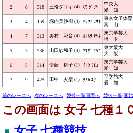
中央大
三輪ダリヤ (4)
2
8
318
ﾐﾜ ﾀﾞﾘﾔ
愛 知
東京女子体育
堀内美沙樹 (3)
3
4
159
ﾎﾘｳﾁ ﾐｻｷ
富 山
東京学芸大
奥村 彩音 (4)
4
7
313
ｵｸﾑﾗ ｱﾔﾈ
埼 玉
東大阪大
山田紗和子 (4)
5
3
536
ﾔﾏﾀﾞ ｻﾜｺ
大 阪
東京学芸大
伊藤 桃子 (1)
6
5
314
ｲﾄｳ ﾓﾓｺ
愛 知
至学館大
田中 友梨 (1)
7
9
425
ﾀﾅｶ ﾕﾘ
愛 知
前のレースへ
次のレースへ
競技一覧画面へ
競技一覧(開始
この画面は 女子 七種１０
女子 七種競技