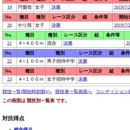
19
円盤投
女子
決勝
2019/7/
No.
種目
種別
レース区分
組
条件等
開始
20
やり投
女子
決勝
2019/7/
No.
種目
種別
レース区分
組
条件等
21
４×４００ｍ
混合
決勝
20
No.
種目
種別
レース区分
組
条件
22
４×１００ｍ
男子招待中学
決勝
No.
種目
種別
レース区分
組
条件
23
４×１００ｍ
女子招待中学
決勝
競技一覧(開始時刻順)へ
競技者一覧画面へ
コンディション
この画面は 競技別一覧表 です。
対抗得点
総合得点