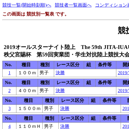
競技一覧(開始時刻順)へ
競技者一覧画面へ
コンディション
この画面は 競技別一覧表 です。
競
2019オールスターナイト陸上 The 59th JITA-IUAU
秩父宮賜杯 第59回実業団・学生対抗陸上競技大
No.
種目
種別
レース区分
組
条件等
開
1
１００ｍ
男子
決勝
2019/
No.
種目
種別
レース区分
組
条件等
開
2
４００ｍ
男子
決勝
2019/
No.
種目
種別
レース区分
組
条件等
3
１５００ｍ
男子
決勝
201
No.
種目
種別
レース区分
組
条件等
4
１１０ｍＨ
男子
決勝
201