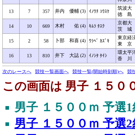
筑波大
井内 優輔 (3)
13
7
357
ｲﾉｳﾁ ﾕｳｽｹ
徳 島
京都大
木村 佑 (4)
14
10
669
ｷﾑﾗ ﾀｽｸ
茨 城
東京経
卜部 和喜 (4)
15
2
58
ｳﾗﾍﾞ ｶｽﾞｷ
東 京
環太平
井下 大誌 (2)
16
13
810
ｲﾉｼﾀ ﾀｲｼ
香 川
次のレースへ
競技一覧画面へ
競技一覧(開始時刻順)へ
競
この画面は 男子 １５００
男子 １５００ｍ 予選1
男子 １５００ｍ 予選2