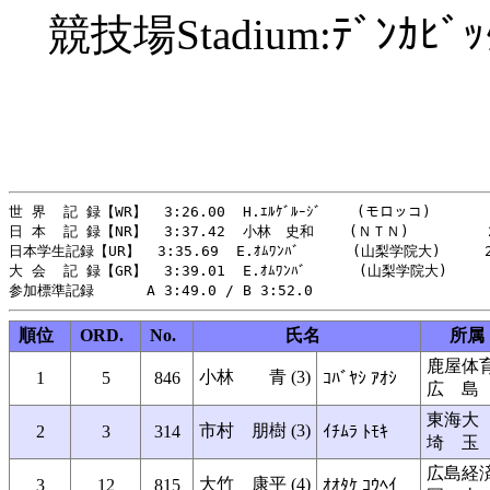
競技場Stadium:ﾃﾞﾝｶﾋﾞｯｸﾞｽ
世 界  記 録【WR】  3:26.00  H.ｴﾙｹﾞﾙｰｼﾞ    (モロッコ)       1
日 本  記 録【NR】  3:37.42  小林　史和    (ＮＴＮ)         2
日本学生記録【UR】  3:35.69  E.ｵﾑﾜﾝﾊﾞ      (山梨学院大)     2
大 会  記 録【GR】  3:39.01  E.ｵﾑﾜﾝﾊﾞ      (山梨学院大)     2
順位
ORD.
No.
氏名
所属
鹿屋体
小林 青 (3)
1
5
846
ｺﾊﾞﾔｼ ｱｵｼ
広 島
東海大
市村 朋樹 (3)
2
3
314
ｲﾁﾑﾗ ﾄﾓｷ
埼 玉
広島経
大竹 康平 (4)
3
12
815
ｵｵﾀｹ ｺｳﾍｲ