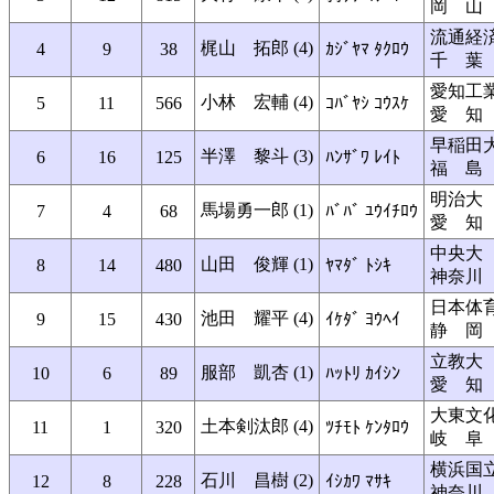
岡 山
流通経
梶山 拓郎 (4)
4
9
38
ｶｼﾞﾔﾏ ﾀｸﾛｳ
千 葉
愛知工
小林 宏輔 (4)
5
11
566
ｺﾊﾞﾔｼ ｺｳｽｹ
愛 知
早稲田
半澤 黎斗 (3)
6
16
125
ﾊﾝｻﾞﾜ ﾚｲﾄ
福 島
明治大
馬場勇一郎 (1)
7
4
68
ﾊﾞﾊﾞ ﾕｳｲﾁﾛｳ
愛 知
中央大
山田 俊輝 (1)
8
14
480
ﾔﾏﾀﾞ ﾄｼｷ
神奈川
日本体
池田 耀平 (4)
9
15
430
ｲｹﾀﾞ ﾖｳﾍｲ
静 岡
立教大
服部 凱杏 (1)
10
6
89
ﾊｯﾄﾘ ｶｲｼﾝ
愛 知
大東文
土本剣汰郎 (4)
11
1
320
ﾂﾁﾓﾄ ｹﾝﾀﾛｳ
岐 阜
横浜国
石川 昌樹 (2)
12
8
228
ｲｼｶﾜ ﾏｻｷ
神奈川